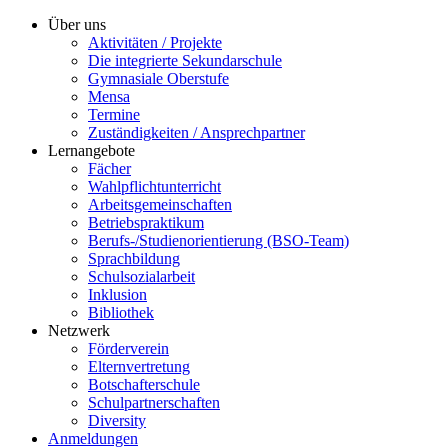
Über uns
Aktivitäten / Projekte
Die integrierte Sekundarschule
Gymnasiale Oberstufe
Mensa
Termine
Zuständigkeiten / Ansprechpartner
Lernangebote
Fächer
Wahlpflichtunterricht
Arbeitsgemeinschaften
Betriebspraktikum
Berufs-/Studienorientierung (BSO-Team)
Sprachbildung
Schulsozialarbeit
Inklusion
Bibliothek
Netzwerk
Förderverein
Elternvertretung
Botschafterschule
Schulpartnerschaften
Diversity
Anmeldungen