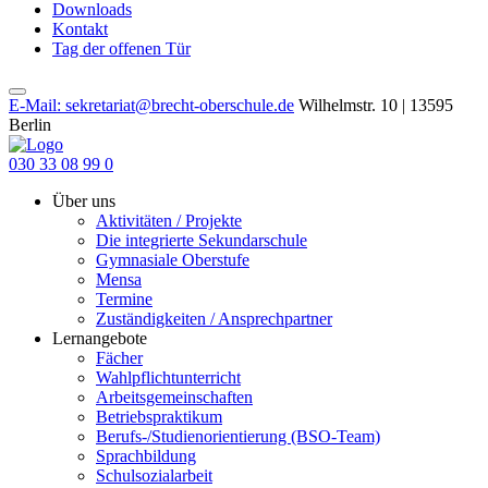
Downloads
Kontakt
Tag der offenen Tür
E-Mail: sekretariat@brecht-oberschule.de
Wilhelmstr. 10 | 13595
Berlin
030 33 08 99 0
Über uns
Aktivitäten / Projekte
Die integrierte Sekundarschule
Gymnasiale Oberstufe
Mensa
Termine
Zuständigkeiten / Ansprechpartner
Lernangebote
Fächer
Wahlpflichtunterricht
Arbeitsgemeinschaften
Betriebspraktikum
Berufs-/Studienorientierung (BSO-Team)
Sprachbildung
Schulsozialarbeit