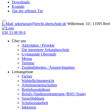
Downloads
Kontakt
Tag der offenen Tür
E-Mail: sekretariat@brecht-oberschule.de
Wilhelmstr. 10 | 13595 Berl
030 33 08 99 0
Über uns
Aktivitäten / Projekte
Die integrierte Sekundarschule
Gymnasiale Oberstufe
Mensa
Termine
Zuständigkeiten / Ansprechpartner
Lernangebote
Fächer
Wahlpflichtunterricht
Arbeitsgemeinschaften
Betriebspraktikum
Berufs-/Studienorientierung (BSO-Team)
Sprachbildung
Schulsozialarbeit
Inklusion