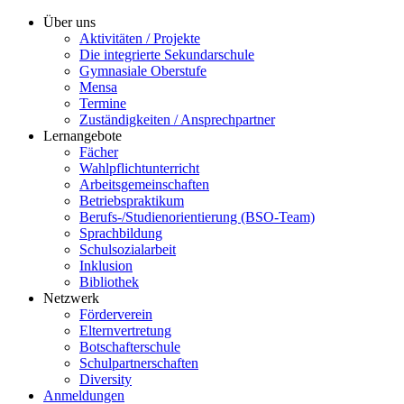
Über uns
Aktivitäten / Projekte
Die integrierte Sekundarschule
Gymnasiale Oberstufe
Mensa
Termine
Zuständigkeiten / Ansprechpartner
Lernangebote
Fächer
Wahlpflichtunterricht
Arbeitsgemeinschaften
Betriebspraktikum
Berufs-/Studienorientierung (BSO-Team)
Sprachbildung
Schulsozialarbeit
Inklusion
Bibliothek
Netzwerk
Förderverein
Elternvertretung
Botschafterschule
Schulpartnerschaften
Diversity
Anmeldungen