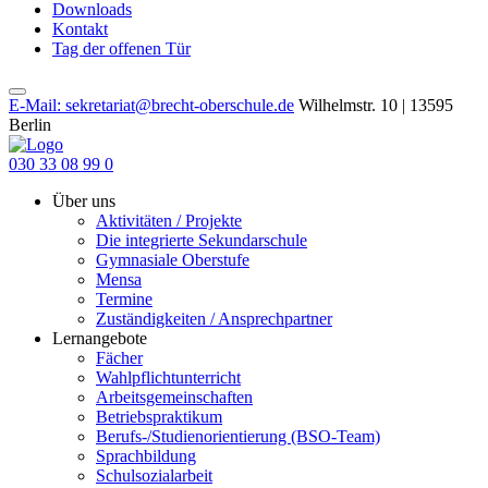
Downloads
Kontakt
Tag der offenen Tür
E-Mail: sekretariat@brecht-oberschule.de
Wilhelmstr. 10 | 13595
Berlin
030 33 08 99 0
Über uns
Aktivitäten / Projekte
Die integrierte Sekundarschule
Gymnasiale Oberstufe
Mensa
Termine
Zuständigkeiten / Ansprechpartner
Lernangebote
Fächer
Wahlpflichtunterricht
Arbeitsgemeinschaften
Betriebspraktikum
Berufs-/Studienorientierung (BSO-Team)
Sprachbildung
Schulsozialarbeit