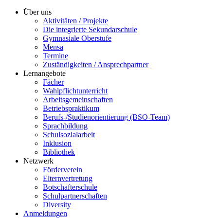
Über uns
Aktivitäten / Projekte
Die integrierte Sekundarschule
Gymnasiale Oberstufe
Mensa
Termine
Zuständigkeiten / Ansprechpartner
Lernangebote
Fächer
Wahlpflichtunterricht
Arbeitsgemeinschaften
Betriebspraktikum
Berufs-/Studienorientierung (BSO-Team)
Sprachbildung
Schulsozialarbeit
Inklusion
Bibliothek
Netzwerk
Förderverein
Elternvertretung
Botschafterschule
Schulpartnerschaften
Diversity
Anmeldungen