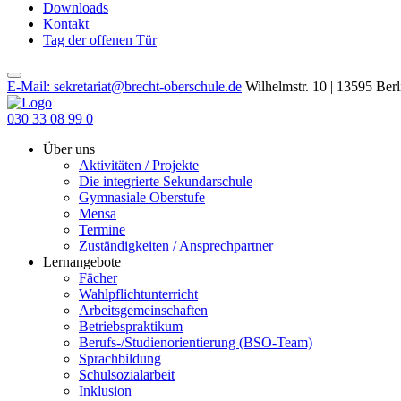
Downloads
Kontakt
Tag der offenen Tür
E-Mail: sekretariat@brecht-oberschule.de
Wilhelmstr. 10 | 13595 Berl
030 33 08 99 0
Über uns
Aktivitäten / Projekte
Die integrierte Sekundarschule
Gymnasiale Oberstufe
Mensa
Termine
Zuständigkeiten / Ansprechpartner
Lernangebote
Fächer
Wahlpflichtunterricht
Arbeitsgemeinschaften
Betriebspraktikum
Berufs-/Studienorientierung (BSO-Team)
Sprachbildung
Schulsozialarbeit
Inklusion