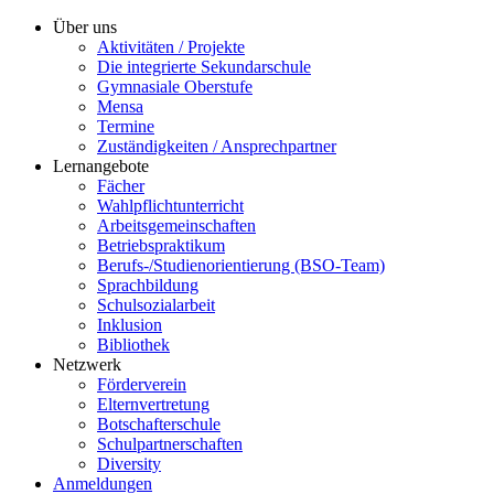
Über uns
Aktivitäten / Projekte
Die integrierte Sekundarschule
Gymnasiale Oberstufe
Mensa
Termine
Zuständigkeiten / Ansprechpartner
Lernangebote
Fächer
Wahlpflichtunterricht
Arbeitsgemeinschaften
Betriebspraktikum
Berufs-/Studienorientierung (BSO-Team)
Sprachbildung
Schulsozialarbeit
Inklusion
Bibliothek
Netzwerk
Förderverein
Elternvertretung
Botschafterschule
Schulpartnerschaften
Diversity
Anmeldungen