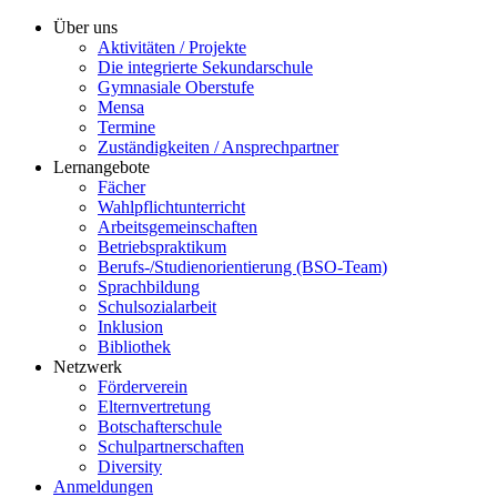
Über uns
Aktivitäten / Projekte
Die integrierte Sekundarschule
Gymnasiale Oberstufe
Mensa
Termine
Zuständigkeiten / Ansprechpartner
Lernangebote
Fächer
Wahlpflichtunterricht
Arbeitsgemeinschaften
Betriebspraktikum
Berufs-/Studienorientierung (BSO-Team)
Sprachbildung
Schulsozialarbeit
Inklusion
Bibliothek
Netzwerk
Förderverein
Elternvertretung
Botschafterschule
Schulpartnerschaften
Diversity
Anmeldungen