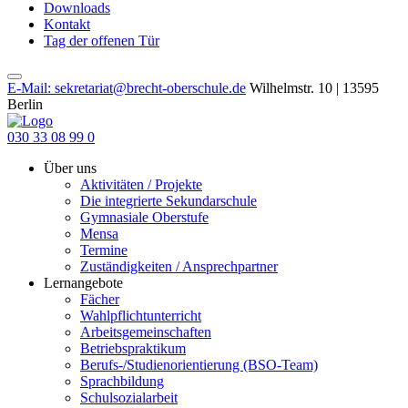
Downloads
Kontakt
Tag der offenen Tür
E-Mail: sekretariat@brecht-oberschule.de
Wilhelmstr. 10 | 13595
Berlin
030 33 08 99 0
Über uns
Aktivitäten / Projekte
Die integrierte Sekundarschule
Gymnasiale Oberstufe
Mensa
Termine
Zuständigkeiten / Ansprechpartner
Lernangebote
Fächer
Wahlpflichtunterricht
Arbeitsgemeinschaften
Betriebspraktikum
Berufs-/Studienorientierung (BSO-Team)
Sprachbildung
Schulsozialarbeit