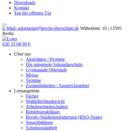
Downloads
Kontakt
Tag der offenen Tür
E-Mail: sekretariat@brecht-oberschule.de
Wilhelmstr. 10 | 13595
Berlin
030 33 08 99 0
Über uns
Aktivitäten / Projekte
Die integrierte Sekundarschule
Gymnasiale Oberstufe
Mensa
Termine
Zuständigkeiten / Ansprechpartner
Lernangebote
Fächer
Wahlpflichtunterricht
Arbeitsgemeinschaften
Betriebspraktikum
Berufs-/Studienorientierung (BSO-Team)
Sprachbildung
Schulsozialarbeit