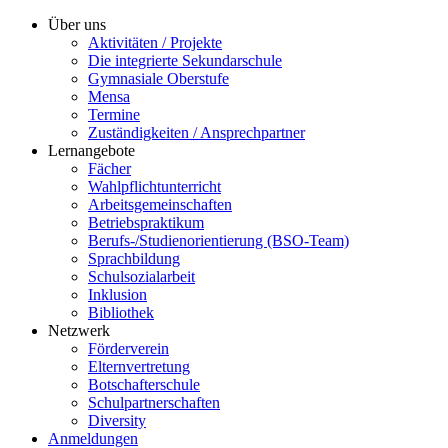
Über uns
Aktivitäten / Projekte
Die integrierte Sekundarschule
Gymnasiale Oberstufe
Mensa
Termine
Zuständigkeiten / Ansprechpartner
Lernangebote
Fächer
Wahlpflichtunterricht
Arbeitsgemeinschaften
Betriebspraktikum
Berufs-/Studienorientierung (BSO-Team)
Sprachbildung
Schulsozialarbeit
Inklusion
Bibliothek
Netzwerk
Förderverein
Elternvertretung
Botschafterschule
Schulpartnerschaften
Diversity
Anmeldungen