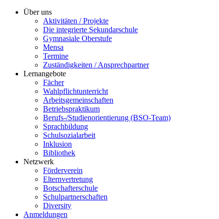
Über uns
Aktivitäten / Projekte
Die integrierte Sekundarschule
Gymnasiale Oberstufe
Mensa
Termine
Zuständigkeiten / Ansprechpartner
Lernangebote
Fächer
Wahlpflichtunterricht
Arbeitsgemeinschaften
Betriebspraktikum
Berufs-/Studienorientierung (BSO-Team)
Sprachbildung
Schulsozialarbeit
Inklusion
Bibliothek
Netzwerk
Förderverein
Elternvertretung
Botschafterschule
Schulpartnerschaften
Diversity
Anmeldungen