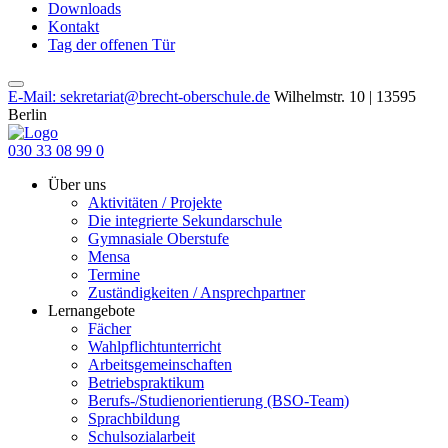
Downloads
Kontakt
Tag der offenen Tür
E-Mail: sekretariat@brecht-oberschule.de
Wilhelmstr. 10 | 13595
Berlin
030 33 08 99 0
Über uns
Aktivitäten / Projekte
Die integrierte Sekundarschule
Gymnasiale Oberstufe
Mensa
Termine
Zuständigkeiten / Ansprechpartner
Lernangebote
Fächer
Wahlpflichtunterricht
Arbeitsgemeinschaften
Betriebspraktikum
Berufs-/Studienorientierung (BSO-Team)
Sprachbildung
Schulsozialarbeit