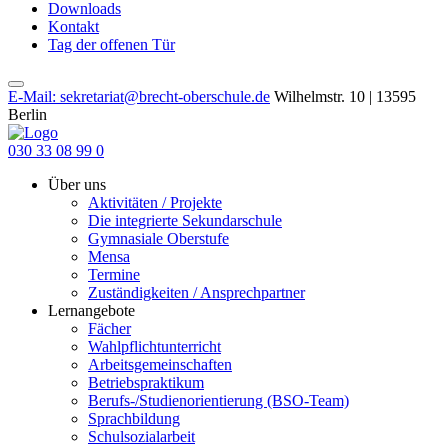
Downloads
Kontakt
Tag der offenen Tür
E-Mail: sekretariat@brecht-oberschule.de
Wilhelmstr. 10 | 13595
Berlin
030 33 08 99 0
Über uns
Aktivitäten / Projekte
Die integrierte Sekundarschule
Gymnasiale Oberstufe
Mensa
Termine
Zuständigkeiten / Ansprechpartner
Lernangebote
Fächer
Wahlpflichtunterricht
Arbeitsgemeinschaften
Betriebspraktikum
Berufs-/Studienorientierung (BSO-Team)
Sprachbildung
Schulsozialarbeit