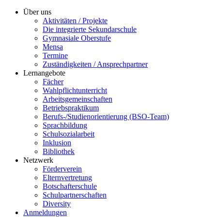
Über uns
Aktivitäten / Projekte
Die integrierte Sekundarschule
Gymnasiale Oberstufe
Mensa
Termine
Zuständigkeiten / Ansprechpartner
Lernangebote
Fächer
Wahlpflichtunterricht
Arbeitsgemeinschaften
Betriebspraktikum
Berufs-/Studienorientierung (BSO-Team)
Sprachbildung
Schulsozialarbeit
Inklusion
Bibliothek
Netzwerk
Förderverein
Elternvertretung
Botschafterschule
Schulpartnerschaften
Diversity
Anmeldungen