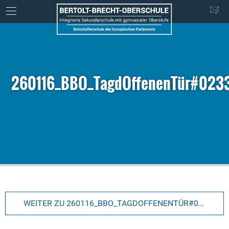
260116_BBO_TagdOffenenTür#023
WEITER ZU 260116_BBO_TAGDOFFENENTÜR#0233