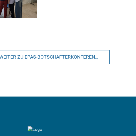
WEITER ZU EPAS-BOTSCHAFTERKONFERENZ DER REGION NORD UND OST