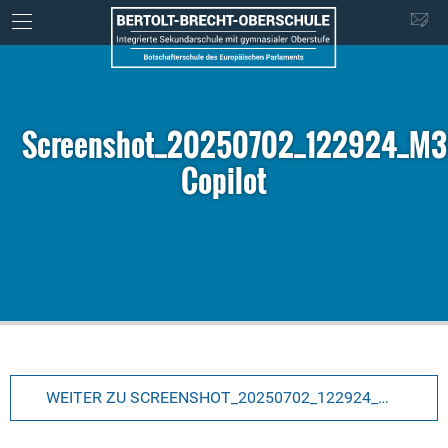
Screenshot_20250702_122924_M
Copilot
WEITER ZU SCREENSHOT_20250702_122924_M365 COPILOT