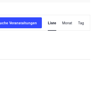
Veranstaltung
uche Veranstaltungen
Liste
Monat
Tag
Ansichten-
Navigation