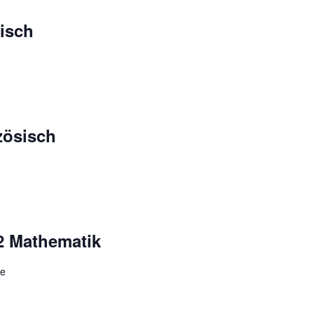
isch
zösisch
.2 Mathematik
de