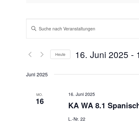
Veranstaltungen
Bitte
Suche
Schlüsselwort
eingeben.
und
Suche
16. Juni 2025
 - 
Ansichten,
Heute
nach
Datum
Navigation
Veranstaltungen
wählen.
Schlüsselwort.
Juni 2025
16. Juni 2025
MO.
16
KA WA 8.1 Spanisc
L.-Nr. 22